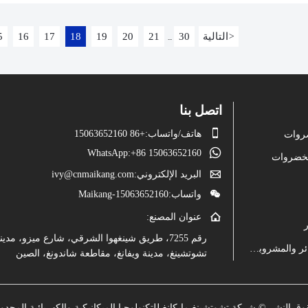
التالية
30
21
20
19
18
17
16
5
>
...
اتصل بنا

هاتف/واتساب:+86 15063652160
ضروات

WhatsApp:+86 15063652160
الخضروات

البريد الإلكتروني:ivy@cnmaikang.com

واتساب:Maikang-15063652160

عنوان المصنع:
رقم 7255، طريق شينغهوا الشرقي، شارع ميزو، مدين
معدات معالجة العصائر والمشروبات
تشوتشينغ، مدينة ويفانغ، مقاطعة شاندونغ، الصين
ق النشر © شركة تشوتشينغ مايكانغ للتكنولوجيا الميكانيكية والكهربائية المحدو