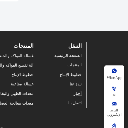
التنقل
المنتجات
الصفحة الرئيسية
غسالة الفواكه والخ
المنتجات
آلة تقطيع الفواكه و

خطوط الإنتاج
خطوط الإنتاج
WhatsApp
نبذة عنا
غسالة صناعية

أخبار
معدات الطهي والبخار
Tel
اتصل بنا

البريد
الإلكتروني

حقو