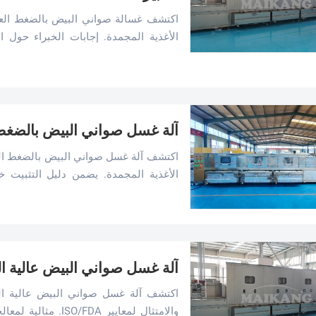
اكتشف غسالة صواني البيض بالضغط العالي
الأغذية المجمدة. إجابات الخبراء حول ال
احصل على إزالة 99.7% من التلوث مع توفير 40% من المياه.
آلة غسل صواني البيض بالضغط ال
اكتشف آلة غسل صواني البيض بالضغط العال
صينية/ساعة. تعلم إعداد وصيانة ونصائح اس
من SUS 304.
آلة غسل صواني البيض عالية الض
اكتشف آلة غسل صواني البيض عالية الض
والامتثال لمعايير DA