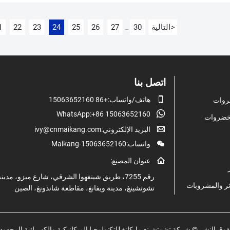
التالية
30
27
26
25
24
23
22
1
>
...
اتصل بنا

هاتف/واتساب:+86 15063652160
روات

WhatsApp:+86 15063652160
الخضروات

البريد الإلكتروني:ivy@cnmaikang.com

واتساب:Maikang-15063652160

عنوان المصنع:
رقم 7255، طريق شينغهوا الشرقي، شارع ميزو، مدين
ر والمشروبات
تشوتشينغ، مدينة ويفانغ، مقاطعة شاندونغ، الصين
وق النشر © شركة تشوتشينغ مايكانغ للتكنولوجيا الميكانيكية والكهربائية المحدود