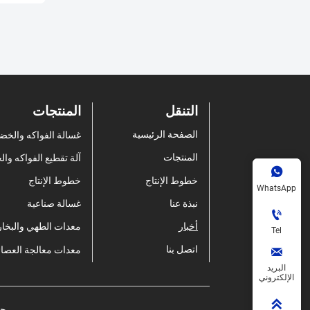
التنقل
المنتجات
الصفحة الرئيسية
غسالة الفواكه والخض
المنتجات
آلة تقطيع الفواكه و

خطوط الإنتاج
خطوط الإنتاج
WhatsApp
نبذة عنا
غسالة صناعية

أخبار
معدات الطهي والبخار
Tel
اتصل بنا
معدات معالجة العصائ

البريد
الإلكتروني

حق