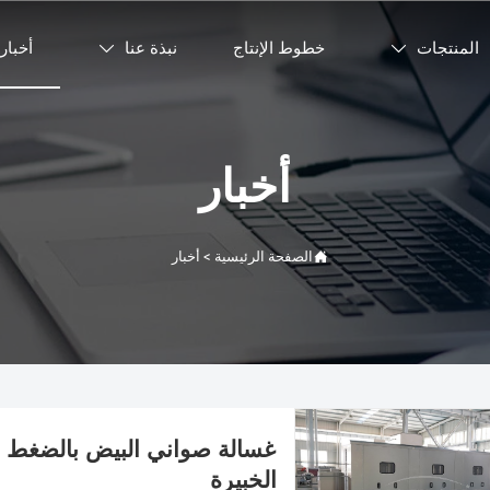
المنتجات
خطوط الإنتاج
نبذة عنا
أخبار


أخبار

الصفحة الرئيسية
>
أخبار
غسالة صواني البيض بالضغط الع
الخبيرة