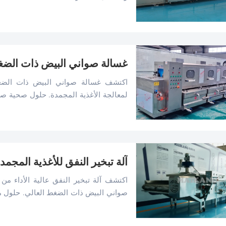
وغسالة صواني البيض لدينا تقليلًا بنسبة 99.9٪ من الميكروبات. موثوقة منذ عام 2014.
غسالة صواني البيض ذات الضغط 
اكتشف غسالة صواني البيض ذات الضغط ا
الصناعات. عزز النظافة وقلل التكاليف التش
آلة تبخير النفق للأغذية المج
اكتشف آلة تبخير النفق عالية الأداء من 
صواني البيض ذات الضغط العالي. حلول م
الغذاء. احصل على عرض السعر المخصص ل