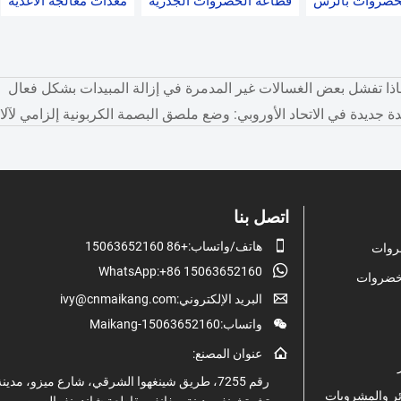
خضروات بالرش
قطاعة الخضروات الجذرية
معدات معالجة الأغذية
اذا تفشل بعض الغسالات غير المدمرة في إزالة المبيدات بشكل فعال
ة جديدة في الاتحاد الأوروبي: وضع ملصق البصمة الكربونية إلزامي لآلات الأ
اتصل بنا

هاتف/واتساب:+86 15063652160
روات

WhatsApp:+86 15063652160
الخضروات

البريد الإلكتروني:ivy@cnmaikang.com

واتساب:Maikang-15063652160

عنوان المصنع:
رقم 7255، طريق شينغهوا الشرقي، شارع ميزو، مدين
ر والمشروبات
تشوتشينغ، مدينة ويفانغ، مقاطعة شاندونغ، الصين