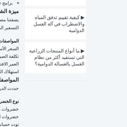
برامج غسل 
ميزة الشر
▶ كيفية تقييم تدفق المياه
بصفتنا مصن
والاضطراب في آلة الغسل
التسعير ال
الدوامية
المواصفات
السعر الأ
▶ ما أنواع المنتجات الزراعية
تكلفة الصيا
التي تستفيد أكثر من نظام
الغسل بالغسالة الدوامية؟
العمر الاف
استهلاك ال
المواصفات
حددت الدرا
نوع الخضر
خضروات و
خضروات ال
توت حسا