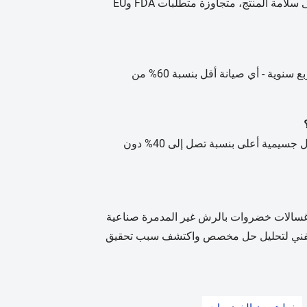
تحقق أنظمتنا انخفاضًا بمقدار 2.8 لوغاريتمي في الحمل الميكروبي مع الحفاظ على سلامة المنتج، متجاوزة متطلبات FDA وEU
يتطلب نظام الفوهات ذاتية التنظيف فقط فحصًا بصريًا أسبوعيًا وصيانة احترافية ربع سنوية - أي صيانة أقل بنسبة 60% من
نعم، يقوم نظام الترشيح الثلاثي لدينا بمعالجة الخضروات العضوية بكفاءة مع أحمال جسيمية أعلى بنسبة تصل إلى 40% دون
12 عامًا من الخبرة الهندسية والتسعير المباشر من المصنع، تقدم MAIKANG غسالات خضروات بالرش غير المدمرة صناعية
قنا الفني لتحليل حل مخصص واكتشف سبب تحقيق