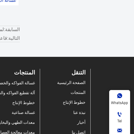
غسالة ال
السابقة:
لم
التالية:
قاعد
التنقل
المنتجات
الصفحة الرئيسية
غسالة الفواكه والخض
المنتجات
آلة تقطيع الفواكه و

خطوط الإنتاج
خطوط الإنتاج
WhatsApp
نبذة عنا
غسالة صناعية

Tel
أخبار
معدات الطهي والبخار

اتصل بنا
معدات معالجة العصائ