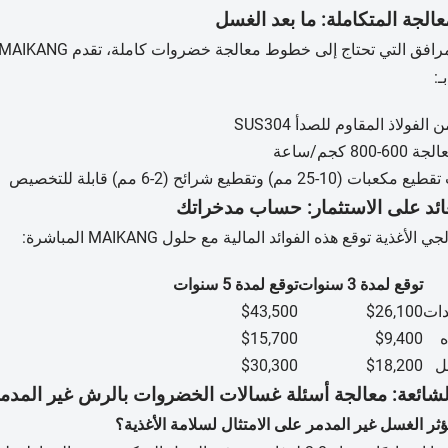
الجة المتكاملة: ما بعد الغسل
فق التي تحتاج إلى خطوط معالجة خضروات كاملة، تقدم MAIKANG معدات متوافقة مثل
ـ:
الفولاذ المقاوم للصدأ SUS304
800 كجم/ساعة
 (10-25 مم) وتقطيع شرائح (2-6 مم) قابلة للتخصيص
عائد على الاستثمار: حساب مدخراتك
لأغذية توقع هذه الفوائد المالية مع حلول MAIKANG المباشرة:
توقع لمدة 3 سنوات
توقع لمدة 5 سنوات
دات
$26,100
$43,500
ه
$9,400
$15,700
ل
$18,200
$30,300
الشائعة: معالجة أسئلة غسالات الخضروات بالرش غير المدمر