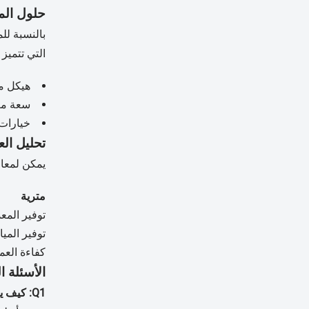
حلول المع
بالنسبة للمرا
التي تتميز ب
هيكل من 
سعة معالجة 600-
خيارات تقطيع مكعبات
تحليل ال
يمكن لمعالجي ا
مترية
توفير المع
توفير الميا
كفاءة العم
الأسئلة 
Q1: كيف يؤثر الغسل غير المدمر على الامتثال لسلامة الأغذية؟