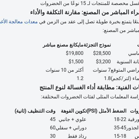
مخصصة للمنتجات لـ 15 نوعًا من الخضروات
اء المباشر من المصنع: مقارنة التكلفة والأداء
عًا يتمتع بخبرة طويلة تصل إلى عقد من الزمن في
معدات معالجة الأغذ
مباشر من المصنع:
نموذج التجزئة
مايكانغ مصنع مباشر
ساسي
$28,500
$19,800
نة السنوية
$3,200
$1,500
تراضي المتوقع
7 سنوات
أكثر من 10 سنوات
ماء (لتر/كجم)
1.8
1.2
 الفنية: مطابقة أداء الغسالة لنوع المنتج
سة المعلمات المثلى لفئات الخضروات المختلفة:
وات
الضغط الأمثل (PSI)
تكوين الفوهة
وقت التنظيف (ثانية)
رقية
18-22
علوي + جانبي
45
جذور
35-45
دوراني + سفلي
60
س
15-18
رذاذ فقط
30