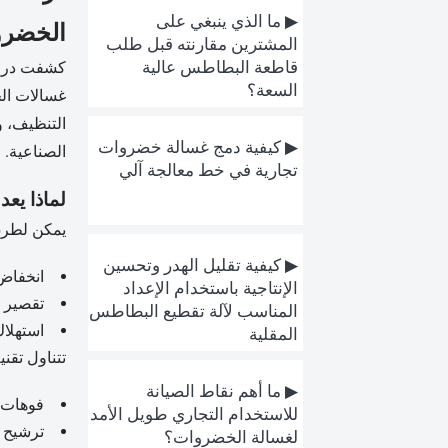
▶ ما الذي ينبغي على
الخضرو
المشترين مقارنته قبل طلب
قاطعة البطاطس عالية
كشفت دراسة رائدة 
السعة؟
التنظيف، و
▶ كيفية دمج غسالة خضروات
الصناعية.
تجارية في خط معالجة آلي
لماذا يعد
يمكن لطرق
▶ كيفية تقليل الهدر وتحسين
انخفاض بنسبة 4-7% في المحصو
الإنتاجية باستخدام الإعداد
تقصير العمر ال
المناسب لآلة تقطيع البطاطس
استهلاك مياه أع
المقلية
تتناول تقنية MAIKANG الآلية لغسالات الخضروات بالرش غير المدمرة هذه التحد
▶ ما أهم نقاط الصيانة
فوهات ضغط قا
للاستخدام التجاري طويل الأمد
ترشيح من 3 مراحل لإزالة .2
لغسالة الخضروات؟