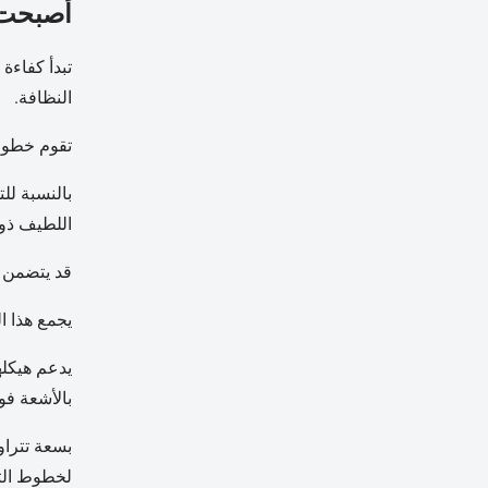
أصبحت ج
تبدأ كفاءة
النظافة.
تقوم خطوط 
بالنسبة لل
اللطيف ذو
قد يتضمن خ
يجمع هذا ا
بالأشعة فو
لخطوط الت