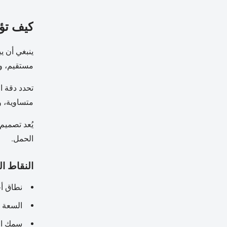
كيف تؤث
ينبغي أن ي
مستقيم، و
تحدد دقة ا
متساوية، و
يُعد تصميم
الحمل.
النقاط ال
نطاق أح
السعة 
سمك ال