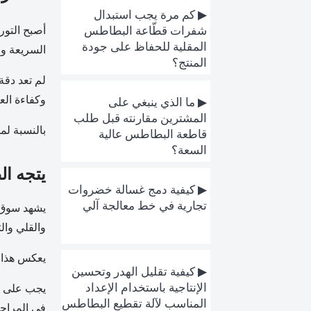
▶ كم مرة يجب استبدال
أصبح التور
شفرات قطّاعة البطاطس
المقلية للحفاظ على جودة
السريعة و
المنتج؟
لم تعد دقة 
وكفاءة العم
▶ ما الذي ينبغي على
المشترين مقارنته قبل طلب
بالنسبة لم
قاطعة البطاطس عالية
السعة؟
يتجه ا
▶ كيفية دمج غسالة خضروات
تجارية في خط معالجة آلي
يشهد سوق م
والقلي والت
يعكس هذا ا
▶ كيفية تقليل الهدر وتحسين
الإنتاجية باستخدام الإعداد
يجب على شر
المناسب لآلة تقطيع البطاطس
في المراحل 