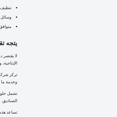
تنظيف ا
وسائل ا
متوافق 
يتجه تق
لا يقتصر د
الإنتاجية،
وخدمة ما بع
تشمل حلوله
الصناديق.
تساعد هذه 