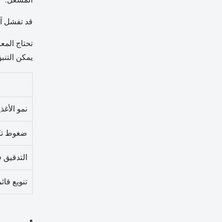
قد تفشل آل
تحتاج المع
يمكن التنبؤ 
نمو الأغذ
ضغوط تكل
التدقيق ف
تنويع قائ