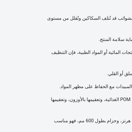
لشوائب قد تُتلف السكاكين وتُقلل من مستوى
ة سلامة المنتج.
ات المائية أو المواد الطبية، فإن التنظيف
لق أو القلي.
المبيدات مع الحفاظ على مظهر المواد.
يدعم هيكلها المصنوع من الفولاذ المقاوم للصدأ 304، وأجزائها المصنوعة من مادة POM الغذائية، وتعقيمها بالأوزون، وتعقيمها
بسعة تتراوح بين 500-1000 كجم/ساعة، وقوة 9.6 كيلوواط، وجهد 380 فولت/50 هرتز، وحزام بطول 600 مم، فهو مناسب