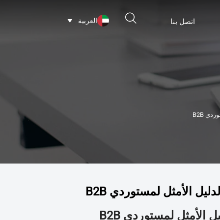

العربية
اتصل بنا

دي B2B
يل الأمثل لمستوردي B2B
 الأمثل لمستوردي B2B