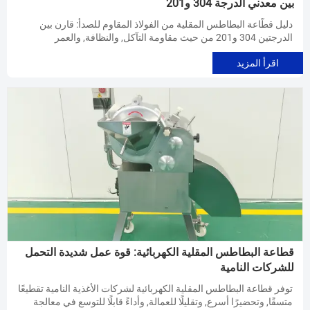
بين معدني الدرجة 304 و201
دليل قطّاعة البطاطس المقلية من الفولاذ المقاوم للصدأ: قارن بين
الدرجتين 304 و201 من حيث مقاومة التآكل, والنظافة, والعمر
الافتراضي, واختيار معدات معالجة البطاطس بذكاء أكبر.
اقرأ المزيد
قطاعة البطاطس المقلية الكهربائية: قوة عمل شديدة التحمل
للشركات النامية
توفر قطاعة البطاطس المقلية الكهربائية لشركات الأغذية النامية تقطيعًا
متسقًا, وتحضيرًا أسرع, وتقليلًا للعمالة, وأداءً قابلًا للتوسع في معالجة