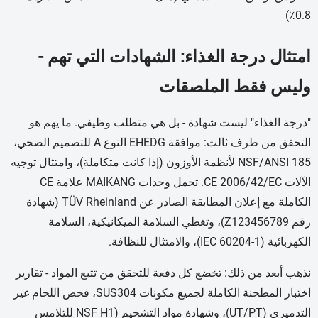
0.8٪)
امتثال درجة الغذاء: الشهادات التي تهم -
وليس فقط الملصقات
"درجة الغذاء" ليست شهادة - بل هي متطلب وظيفي. ما يهم هو
التحقق من طرف ثالث: موافقة EHEDG النوع A للتصميم الصحي،
NSF/ANSI 185 لأنظمة الأوزون (إذا كانت متكاملة)، وامتثال توجيه
الآلات CE 2006/42/EC. تحمل وحدات MAIKANG علامة CE
الكاملة مع إعلان المطابقة الصادر عن TÜV Rheinland (شهادة
رقم Z123456789)، وتغطي السلامة الميكانيكية، السلامة
الكهربائية (IEC 60204-1)، والامتثال للنظافة.
نذهب أبعد من ذلك: تخضع كل دفعة للتحقق من تتبع المواد - تقارير
اختبار المطحنة الكاملة لجميع مكونات SUS304، فحص اللحام غير
التدميري (UT/PT)، وشهادة مواد التشحيم (NSF H1 للتلامس