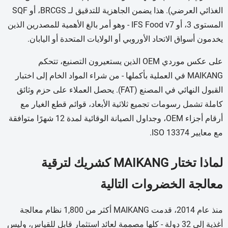
الغذائي العرضي). هذا يضمن الجاهزية للتدقيق لـ BRCGS، أو SQF
المستوى 3، أو IFS Food v7 - وهو أمر بالغ الأهمية للمصدرين الذين
يخدمون أسواق الاتحاد الأوروبي أو الولايات المتحدة أو اليابان.
على عكس موردي OEM الذين يستعيرون التصنيع، تتحكم
MAIKANG في العملية بأكملها - من شراء المواد الخام إلى اختبار
القبول النهائي في المصنع (FAT). يحصل العملاء على حزم وثائق
كاملة تشمل رسومات تجميع ثلاثية الأبعاد، قوائم قطع الغيار مع
أرقام أجزاء OEM، وجداول الصيانة الوقائية لمدة 12 شهرًا متوافقة
مع معايير ISO 13374.
لماذا تختار MAIKANG كشريك لترقية
معالجة الخضروات التالية
منذ عام 2014، قدمت MAIKANG أكثر من 1,800 نظام معالجة
أغذية إلى 32 دولة - كلها مصممة لعائد استثمار قابل للقياس، وليس