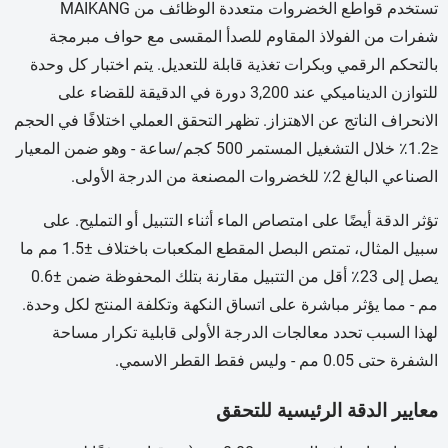
تستخدم قواطع الخضروات متعددة الوظائف من MAIKANG
شفرات من الفولاذ المقاوم للصدأ المقسى مع حواف مبرمجة
بالتحكم الرقمي وبكرات تغذية قابلة للتعديل. يتم اختبار كل وحدة
للتوازن الديناميكي عند 3,200 دورة في الدقيقة للقضاء على
الانحراف الناتج عن الاهتزاز. تظهر التحقق العملي اختلافًا في الحجم
≤1.2٪ خلال التشغيل المستمر 500 كجم/ساعة - وهو ضمن المعيار
الصناعي البالغ 2٪ للخضروات المصنعة من الدرجة الأولى.
تؤثر الدقة أيضًا على امتصاص الماء أثناء التتبيل أو التمليح. على
سبيل المثال، تمتص البصل المقطع المكعبات باختلاف ±1.5 مم ما
يصل إلى 23٪ أقل من التتبيل مقارنة بتلك المحفوظة ضمن ±0.6
مم - مما يؤثر مباشرة على اتساق النكهة وتكلفة المنتج لكل وحدة.
لهذا السبب تحدد معالجات الدرجة الأولى قابلية تكرار مساحة
الشفرة حتى 0.05 مم - وليس فقط القطر الاسمي.
معايير الدقة الرئيسية للتحقق