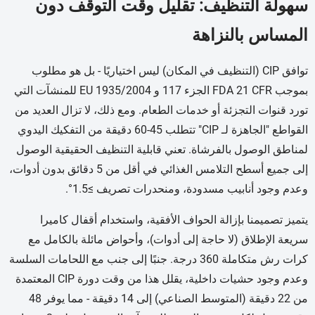
سهولة التنظيف: تقليل وقت التوقف دون
المساس بالنزاهة
توافق CIP (التنظيف في المكان) ليس اختياريًا - بل هو مطلوب
بموجب FDA 21 CFR الجزء 117 و EU 1935/2004 للمنشآت التي
تورد قنوات التجزئة أو خدمات الطعام. ومع ذلك، لا تزال العديد من
القواطع "الجاهزة لـ CIP" تتطلب 45-60 دقيقة من التفكيك اليدوي
لمناطق الوصول بالفرشاة. تعني قابلية التنظيف الحقيقية الوصول
إلى جميع أسطح التلامس الغذائي في أقل من 5 دقائق بدون أدوات،
وعدم وجود أنابيب مسدودة، ومنحدرات تصريف ≥1.5°.
يتميز تصميمنا بإزالة الحواف الأفقية، واستخدام أقفال كاميرا
سريعة الإطلاق (لا حاجة إلى أدوات)، وأحواض مائلة بالكامل مع
كرات رش متكاملة 360 درجة. جنبًا إلى جنب مع اللحامات السلسة
وعدم وجود حشيات داخلية، يقلل هذا من وقت دورة CIP المعتمدة
من 22 دقيقة (المتوسط الصناعي) إلى 14 دقيقة - مما يوفر 48