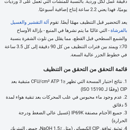
دقيقة عمل لكل وردية. بالنسبة للمنشآت التي تعمل على 3 ورديات
يوميًا، فهذا يعني 2.2 ساعة إنتاج إضافية أسبوعيًا.
يعد التحضير قبل التنظيف مهمًا أيضًا. تقوم
آلة التقشير والغسيل
بالفرشاة
- التي غالبًا ما يتم نشرها في المنبع - بإزالة الأوساخ
والشمع السطحي قبل القطع، مما يقلل من تلوث الشفرة بنسبة
70٪ ويمتد بين فترات التنظيف من كل 90 دقيقة إلى كل 3.5 ساعة
في خطوط الجزر عالية السعة.
قائمة التحقق من التحقق من التنظيف
نتائج اختبار المسحة التي تظهر ≤1 CFU/cm² ATP متبقية بعد
CIP (وفقًا لـ ISO 15190)
عدم وجود ماء محبوس في علب المحركات بعد تنقية هواء لمدة
5 دقائق
جميع الأختام مصنفة IP69K (غسيل عالي الضغط ودرجة
الحرارة)
توثيق توافق CIP الكيميائي (مثل NaOH 1.5٪، حمض النيتريك