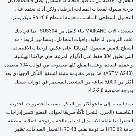
الحفري - خاصة في مناطق اللحام أو الشقوق. يظل SUS304 أقل
درجة مقبولة لمعدات المعالجة الرطبة، ولكن أدائه يعتمد على
التخميل السطحي المناسب ونعومة السطح Ra ≤0.8 ميكرومتر.
تستخدم آلات MAIKANG بناء كامل من SUS304 - بما في ذلك
علب التروس الداخلية، واقيات المحامل، ومسامير الربط - مع
أسطح تلامس مصقولة كهربائيًا. على عكس الوحدات الاقتصادية
التي تطبق 304 فقط على الألواح المرئية، فإن هياكلنا الهيكلية،
وأعمدة القيادة، وعلب القطع كلها مصنوعة من قوالب 304 معتمدة
(ASTM A240). هذا يوفر مقاومة مثبتة لتشقق التآكل الإجهادي بعد
أكثر من 5,000 ساعة من التشغيل المستمر في دورات غسيل
بدرجة حموضة 2.8-4.2.
تمتد المتانة إلى ما هو أكثر من التآكل. تسبب الخضروات الجذرية
الكاشطة (الجزر، البنجر) تآكلًا سريعًا لحواف القطع. تتميز إدراجات
الشفرات القابلة للاستبدال لدينا بمعالجة مزدوجة الصلابة: منطقة
حافة HRC 62 مدعومة بقلب HRC 48 لتحمل الصدمات. تظهر