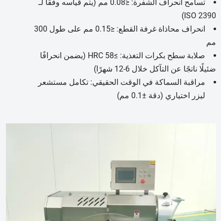
تسامح انحراف الشفرة: ≤0.08 مم (يتم قياسه وفقًا لـ
ISO 2390)
انحراف محاذاة غرفة القطع: ≤0.15 مم على طول 300
مم
صلابة سطح بكرات التغذية: ≥HRC 58 (يضمن انحرافًا
ضئيلًا ناتجًا عن التآكل خلال 6-12 شهرًا)
مراقبة السماكة في الوقت الحقيقي: تكامل مستشعر
ليزر اختياري (دقة ±0.1 مم)