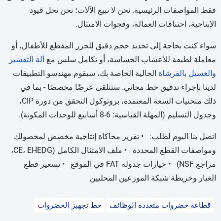
فقط المواصفات الرئيسية. نحن لا نبيع الآلات؛ نحن نحل قيود
الإنتاجية، اختناقات العمالة، وفجوات الامتثال.
سواء كنت بحاجة إلى تحديد حجم دقيق للجزر المقطع للأطفال، أو
معاملة لطيفة للأعشاب الحساسة، أو تكامل سلس مع
آلة التقشير
والغسيل بالفرشاة
الحالية الخاصة بك، سيقوم مهندسو التطبيقات
لدينا بإجراء تدقيق خط مجاني. ستتلقى عرضًا مخصصًا - بما في
ذلك منحنيات السعة المعتمدة، بروتوكول التحقق من دورة CIP،
وجدول التسليم (المهلة القياسية: 6-8 أسابيع للوحدات المكونة).
اتصل بنا اليوم لطلب: • تقرير محاكاة إنتاجية مخصص لمحصولك
ومواصفات القطع المحددة • ملف الامتثال الكامل (CE، EHEDG،
مراجع NSF) • خيارات جدولة FAT في الموقع • تسعير قطع
الغيار وخريطة شبكة الموزعين المحليين
قطاعة خضروات متعددة الوظائف
خط تجهيز الخضروات