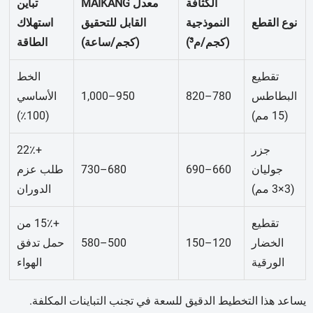
الكثافة
معدل MAIKANG
تباين
نوع القطع
النموذجية
القابل للتحقيق
استهلاك
(كجم/م³)
(كجم/ساعة)
الطاقة
تقطيع
الخط
البطاطس
780–820
950–1,000
الأساسي
(15 مم)
(100٪)
جزر
+22٪
جوليان
660–690
680–730
طلب عزم
(3×3 مم)
الدوران
تقطيع
+15٪ من
الخضار
120–150
500–580
حمل تدفق
الورقية
الهواء
يساعد هذا التخطيط الدقيق للسعة في تجنب التباينات المكلفة.