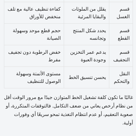
قسم
يقلل من الملوثات
كفاءة تنظيف عالية مع تلف
الغسل
والبقايا المرئية
منخفض للأوراق
قسم
يحدد شكل المنتج
حجم قطع موحد وسهولة
القطع
وتجانسه
الصيانة
قسم
يدعم عمر التخزين
خفض الرطوبة دون تجفيف
التجفيف
وجودة العبوة
مفرط
النقل
مستوى الأتمتة وسهولة
يحسن تنسيق الخط
والتحكم
الوصول للتنظيف
غالبًا ما تكون كلفة تشغيل الخط المتوازن جيدًا مع مرور الوقت أقل
من نظام أرخص يعاني من ضعف التكامل. فالتوقفات المتكررة، أو
صعوبة التعقيم، أو عدم انتظام التغذية تمحو سريعًا أي وفورات
أولية.