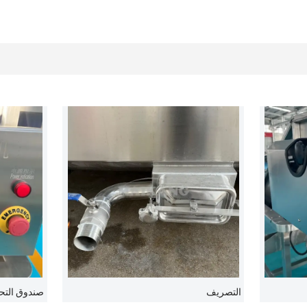
التصريف
صندوق التحك