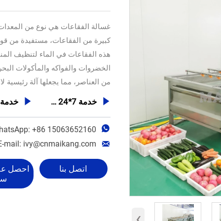
غسالة الفقاعات هي نوع من المعدات 
كبيرة من الفقاعات، مستفيدة من قوة 
هذه الفقاعات في الماء لتنظيف الم
الخضروات والفواكه والمأكولات البحري
من العناصر، مما يجعلها آلة رئيسية لا

خدمة 7*24 ساعة


hatsApp: +86 15063652160

E-mail: ivy@cnmaikang.com
اتصل بنا
احصل ع
سع
‹