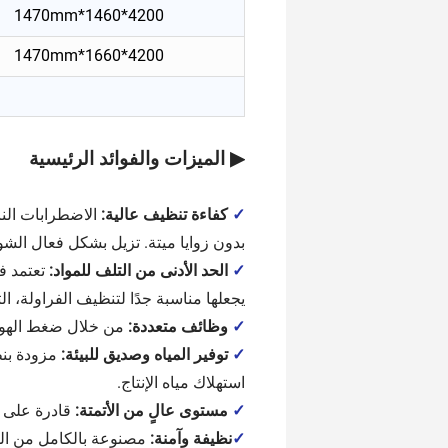
4200*1460*1470mm
4200*1660*1470mm
▶ الميزات والفوائد الرئيسية
✓
كفاءة تنظيف عالية:
الاضطرابات النا
بدون زوايا ميتة. تزيل بشكل فعال الش
✓
الحد الأدنى من التلف للمواد:
تعتمد ف
يجعلها مناسبة جدًا لتنظيف الفراولة، 
✓
وظائف متعددة:
من خلال ضغط الهواء 
✓
توفير المياه وصديق للبيئة:
مزودة بنظ
استهلاك مياه الإنتاج.
✓
مستوى عالٍ من الأتمتة:
قادرة على ا
✓
نظيفة وآمنة:
مصنوعة بالكامل من الفولاذ المقاوم للصدأ 304، متوافقة مع 