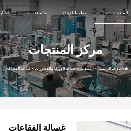
المنتجات
خطوط الإنتاج
نبذة عنا
أخبار


مركز المنتجات

الصفحة الرئيسية
>
المنتجات
>
غسالة الفواكه والخضروات
>
غسالة الفقاعات
غسالة الفقاعات