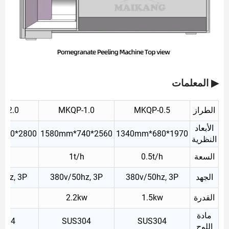
▶ المعلمات
الطراز
MKQP-0.5
MKQP-1.0
P-2.0
الأبعاد
2800*920*1580mm
2560*740*1580mm
1970*680*1340mm
النظرية
السعة
0.5t/h
1t/h
t/h
الجهد
380v/50hz, 3P
380v/50hz, 3P
0hz, 3P
القدرة
1.5kw
2.2kw
kw
مادة
S304
SUS304
SUS304
اللوح