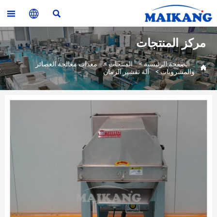



مركز المنتجات
الصفحة الرئيسية
>
المنتجات
>
معدات معالجة العصائر

والمشروبات
>
آلة تقشير الرمان