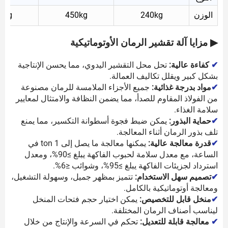
الوزن
240kg
450kg
0kg
▶ مزايا آلة تقشير الرمان الأوتوماتيكية
✔
كفاءة عالية:
تحل محل التقشير اليدوي، مما يحسن الإنتاجية
بشكل كبير ويقلل تكاليف العمالة.
✔
مواد بدرجة غذائية:
جميع الأجزاء الملامسة للرمان مصنوعة
من الفولاذ المقاوم للصدأ، مما يضمن النظافة والامتثال لمعايير
سلامة الغذاء.
✔
حماية البذور:
يمكن ضبط فجوة أسطوانة التكسير، مما يمنع
تلف بذور الرمان أثناء المعالجة.
✔
قدرة معالجة عالية:
يمكنها معالجة ما يصل إلى 1 ton في
الساعة، مع معدل سلامة لحبوب الفاكهة يبلغ ≥90%، ومعدل
استرداد لجزيئات الفاكهة يبلغ ≥95%، وشوائب ≤6%.
✔
تصميم سهل الاستخدام:
تتميز بمظهر جميل، وسهولة التشغيل،
ومعالجة أوتوماتيكية بالكامل.
✔
منخل قابل للتخصيص:
يمكن اختيار حجم فتحات المنخل
ليناسب أصناف الرمان المختلفة.
✔
معالجة قابلة للتعديل:
تحكم في السرعة والإنتاج من خلال