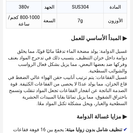
المادة
SUS304
الجهد
380v
800-1000 كجم/
الأوزون
7g
السعة
ساعة
▶ المبدأ الأساسي للعمل
غسيل الدوامة: يولد مضخة الماء تدفقًا مائيًا قويًا، مما يخلق
دوامة داخل خزان التنظيف. يتسبب ذلك في تدحرج المواد بعنف
وفركها ضد بعضها البعض، مما يزيل بشكل فعال الرواسب
والشوائب السطحية.
غسيل الفقاعات: يتم ترتيب أنابيب حقن الهواء عالي الضغط في
قاع الخزان، مما يولد عددًا لا يحصى من الفقاعات الكثيفة. قوة
الصدمة الناتجة عن انفجار الفقاعات تجعل المواد تنقلب وتسمح
باختراق الشقوق، مما يزيل تمامًا بقايا المبيدات الحشرية
السطحية والغبار، ويحل مشكلة تكتل المواد معًا.
▶ مزايا غسالة الدوامة
✔
تنظيف شامل بدون زوايا ميتة:
يجمع بين 16 فوهة فقاعات