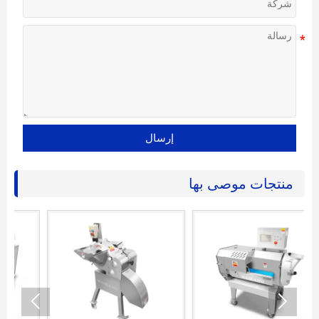
إرسال
منتجات موصى بها

