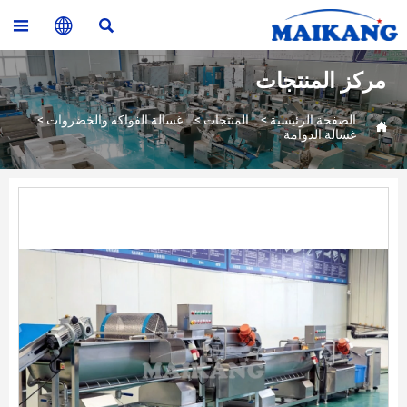



مركز المنتجات
الصفحة الرئيسية
>
المنتجات
>
غسالة الفواكه والخضروات
>

غسالة الدوامة