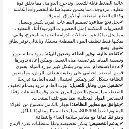
عالية الضغط قابلة للتعديل وتدحرج الدوامة، مما يخلق قوة
تنظيف مزدوجة، مما يضمن غسيلًا شاملًا للخضروات الكاملة
وكذلك القطع المقطعة أو الأوراق الممزقة.
✔
يحل تحدٍ صناعي:
تصميم الفقاعات الفريد يكسر ويفصل
الخضروات المتكتلة (مثل الخضروات الورقية) أثناء التنظيف،
مما يحل تمامًا عيب غسالات الدوامة التقليدية المحرج، والتي
يمكنها فقط تنظيف المواد المقطعة مسبقًا، وبالتالي توفر نطاق
تطبيق أوسع.
✔
كفاءة عالية، توفير الطاقة وصديق للبيئة:
مزود بنظام تدوير
وتصفية المياه. يتم تصفية مياه الغسيل ويمكن إعادة تدويرها
لإعادة الاستخدام، مما يوفر بشكل كبير موارد المياه. يحتوي
قسم المصعد الختامي على وظيفة شطف بالرش، مما يضمن
النظافة بشكل أكبر وتمكين استبدال المياه العادمة تدريجيًا.
✔
تشغيل مرن وقابل للتعديل:
أنبوب العادم مزود بصمام تخفيف
الضغط، مما يسمح بالتعديل المرن لشدة وقوة الفقاعات وفقًا
لخصائص المواد المختلفة، مما يمنع تلف المنتجات.
✔
يتوافق مع معايير النظافة:
الجهاز بالكامل مصنوع من الفولاذ
المقاوم للصدأ SUS304، مما يجعله متينًا ومقاومًا للتآكل
ومتوافقًا تمامًا مع معايير سلامة الغذاء والنظافة.
✔
يدعم التخصيص:
يمكن تخصيصه وفقًا لمتطلبات قدرة الإنتاج