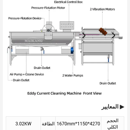
▶ المعايير
الحجم
4270*1150*1670mm
الطاقة
3.02KW
الكلي